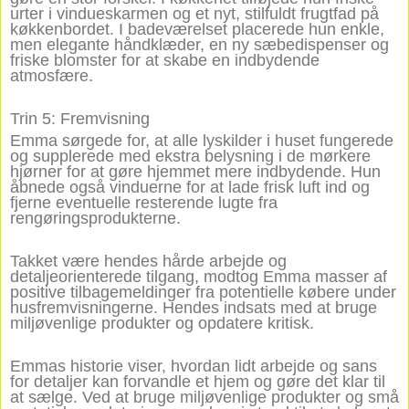
urter i vindueskarmen og et nyt, stilfuldt frugtfad på
køkkenbordet. I badeværelset placerede hun enkle,
men elegante håndklæder, en ny sæbedispenser og
friske blomster for at skabe en indbydende
atmosfære.
Trin 5: Fremvisning
Emma sørgede for, at alle lyskilder i huset fungerede
og supplerede med ekstra belysning i de mørkere
hjørner for at gøre hjemmet mere indbydende. Hun
åbnede også vinduerne for at lade frisk luft ind og
fjerne eventuelle resterende lugte fra
rengøringsprodukterne.
Takket være hendes hårde arbejde og
detaljeorienterede tilgang, modtog Emma masser af
positive tilbagemeldinger fra potentielle købere under
husfremvisningerne. Hendes indsats med at bruge
miljøvenlige produkter og opdatere kritisk.
Emmas historie viser, hvordan lidt arbejde og sans
for detaljer kan forvandle et hjem og gøre det klar til
at sælge. Ved at bruge miljøvenlige produkter og små