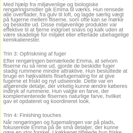
Med hjælp fra miljøvenlige og biologiske
rengøringsmidler gik Emma til værks. Hun rensede
alle overflader, fra gulv til loft, og lagde særlig vægt
på fugerne mellem fliserne, som ofte kan se mørke
og beskidte ud. Disse miljøvenlige produkter var
effektive til at fjerne indgroet snavs og kalk uden at
være skadelige for miljøet eller efterlade ubehagelige
kemikalierester.
Trin 3: Opfriskning af fuger
Efter rengøringen bemærkede Emma, at selvom
fliserne nu så rene ud, gjorde de beskidte fuger
stadig rummene mindre attraktive. Hun besluttede at
bruge en højkvalitets flisefugemaling for at give
fugerne et friskt og nyt udseende. Dette var en
afgørende detalje, der virkelig kunne ændre køberes
indtryk af rummene. Hun valgte en farve, der
komplementerede flisernes naturlige farve, hvilket
gav et opdateret og koordineret look.
Trin 4: Finishing touches
Når rengøringen og fugemalingen var på plads,
fokuserede Emma på de små detaljer, der kunne
gøre en stor forskel. I køkkenet tilføjede hun friske