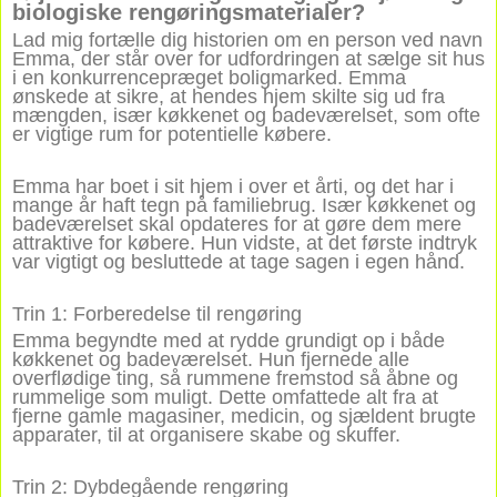
biologiske rengøringsmaterialer?
Lad mig fortælle dig historien om en person ved navn
Emma, der står over for udfordringen at sælge sit hus
i en konkurrencepræget boligmarked. Emma
ønskede at sikre, at hendes hjem skilte sig ud fra
mængden, især køkkenet og badeværelset, som ofte
er vigtige rum for potentielle købere.
Emma har boet i sit hjem i over et årti, og det har i
mange år haft tegn på familiebrug. Især køkkenet og
badeværelset skal opdateres for at gøre dem mere
attraktive for købere. Hun vidste, at det første indtryk
var vigtigt og besluttede at tage sagen i egen hånd.
Trin 1: Forberedelse til rengøring
Emma begyndte med at rydde grundigt op i både
køkkenet og badeværelset. Hun fjernede alle
overflødige ting, så rummene fremstod så åbne og
rummelige som muligt. Dette omfattede alt fra at
fjerne gamle magasiner, medicin, og sjældent brugte
apparater, til at organisere skabe og skuffer.
Trin 2: Dybdegående rengøring