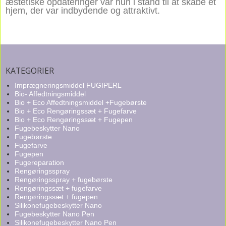
æstetiske opdateringer var hun i stand til at skabe et
hjem, der var indbydende og attraktivt.
KATEGORIER
Imprægneringsmiddel FUGIPERL
Bio- Affedtningsmiddel
Bio + Eco Affedtningsmiddel +Fugebørste
Bio + Eco Rengøringssæt + Fugefarve
Bio + Eco Rengøringssæt + Fugepen
Fugebeskytter Nano
Fugebørste
Fugefarve
Fugepen
Fugereparation
Rengøringsspray
Rengøringsspray + fugebørste
Rengøringssæt + fugefarve
Rengøringssæt + fugepen
Silikonefugebeskytter Nano
Fugebeskytter Nano Pen
Silikonefugebeskytter Nano Pen