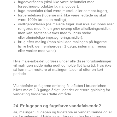
fugeoverfladen (skal ikke være behandlet med
forseglings-produkter fx. nanocover),
fuge-materialet (skal være mørtel- eller cement-fuger),
forberedelsen (fugerne må ikke være fedtede og skal
være 100% tør inden maling),
vedligeholdesen (de malede fuger skal ikke skrubbes eller
rengøres med fx. en grov svamp eller afkalkningsmidler,
men kan sagtens vaskes med fx. brun sæbe
eller almindelige imprægneringsmidler),
brug efter maling (man skal lade malingen på fugerne
tørre helt, gennemhærdes i 1 døgn, inden man rengør
eller vasker med vand).
Hvis male-arbejdet udføres under alle disse forudsætninger
vil malingen sidde rigtig godt og holde flot lang tid. Hvis ikke,
så kan man resikere at malingen falder af efter en kort
periode.
Vi anbefaler at fugerne omkring fx. afløbet i brusenichen
bliver malet 2-3 gange årligt, idet der er større gnidning fra
vandet og fødderne i dette område.
24. Er fugepen og fugefarve vandafvisende?
Ja, malingen i fugepen og fugefarve er vandafvisende og er
derfor velegnet til både indendørs og udendørs brug.