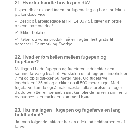
21. Hvorfor handle hos fixpen.dk?
Fixpen.dk er ekspert inden for fugemaling og har stor fokus
på kundeservice.
✓ Bestilt på arbejdsdage før kl. 14.00? Så bliver din ordre
afsendt samme dag!
✓ Sikker betaling
✓ Køber du vores produkt, så er fragten helt gratis til
adresser i Danmark og Sverige.
22. Hvad er forskellen mellem fugepen og
fugefarve?
Malingen i både fugepen og fugefarve indeholder den
samme farve og kvalitet. Forskelen er, at fugepen indeholder
7 ml og op til dækker 60 meter fuge. Og fugefarve
indeholder 125 ml og dækker op til 500 meter fuge. Med
fugefarve kan du også male næsten alle størelser af fuger,
da du benytter en pensel, samt kan blande farver sammen til
ny nuance, idet malingen kommer i bøtte.
23. Har malingen i fugepen og fugefarve en lang
holdbarhed?
Ja, men følgende faktorer har en effekt på holdbarheden af
farven: