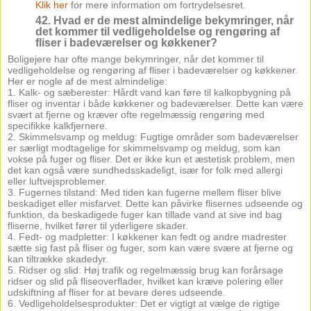
Klik her
for mere information om fortrydelsesret.
42. Hvad er de mest almindelige bekymringer, når
det kommer til vedligeholdelse og rengøring af
fliser i badeværelser og køkkener?
Boligejere har ofte mange bekymringer, når det kommer til
vedligeholdelse og rengøring af fliser i badeværelser og køkkener.
Her er nogle af de mest almindelige:
1. Kalk- og sæberester: Hårdt vand kan føre til kalkopbygning på
fliser og inventar i både køkkener og badeværelser. Dette kan være
svært at fjerne og kræver ofte regelmæssig rengøring med
specifikke kalkfjernere.
2. Skimmelsvamp og meldug: Fugtige områder som badeværelser
er særligt modtagelige for skimmelsvamp og meldug, som kan
vokse på fuger og fliser. Det er ikke kun et æstetisk problem, men
det kan også være sundhedsskadeligt, især for folk med allergi
eller luftvejsproblemer.
3. Fugernes tilstand: Med tiden kan fugerne mellem fliser blive
beskadiget eller misfarvet. Dette kan påvirke flisernes udseende og
funktion, da beskadigede fuger kan tillade vand at sive ind bag
fliserne, hvilket fører til yderligere skader.
4. Fedt- og madpletter: I køkkener kan fedt og andre madrester
sætte sig fast på fliser og fuger, som kan være svære at fjerne og
kan tiltrække skadedyr.
5. Ridser og slid: Høj trafik og regelmæssig brug kan forårsage
ridser og slid på fliseoverflader, hvilket kan kræve polering eller
udskiftning af fliser for at bevare deres udseende.
6. Vedligeholdelsesprodukter: Det er vigtigt at vælge de rigtige