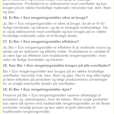
ingredienser. Produkterne er skånsomme mod overflader og kan
bruges på en række forskellige materialer, herunder træ, sten, fliser
og glas.
16. Er Bio + Eco rengøringsmidler sikre at bruge?
Ja, Bio + Eco rengøringsmidler er sikre at bruge, da de er fri for
farlige kemikalier og toksiner, og de er biologisk nedbrydelige. De
er også skånsomme mod overflader og kan bruges på en række
forskellige materialer uden at forårsage skade.
17. Er Bio + Eco rengøringsmidler effektive?
Ja, Bio + Eco rengøringsmidler er effektive til at nedbryde snavs og
pletter på en skånsom og effektiv måde. Produkterne er udviklet til
at være lige så effektive som traditionelle rengøringsmidler, men
uden de farlige kemikalier og toksiner.
18. Kan Bio + Eco rengøringsmidler bruges på alle overflader?
Bio + Eco rengøringsmidler kan bruges på en række forskellige
overflader, herunder træ, sten, fliser og glas. Det er dog altid vigtigt
at læse etiketten på produktet og følge producentens anvisninger
for at undgå eventuelle skader på overfladen.
19. Er Bio + Eco rengøringsmidler dyre?
Priserne på Bio + Eco rengøringsmidler varierer afhængigt af
produktet og webshoppen, hvor de købes. Mens nogle produkter
kan være lidt dyrere end traditionelle rengøringsmidler, er de fleste
produkter rimeligt prissat og kan være et godt alternativ til
traditionelle rengøringsmidler.