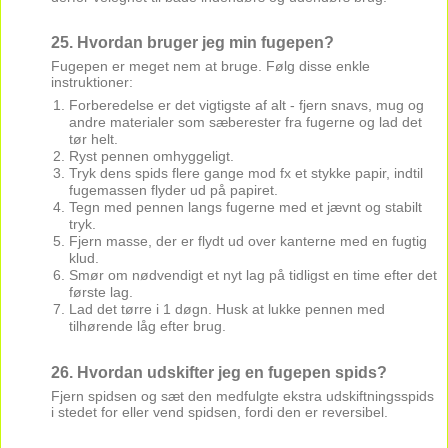
25. Hvordan bruger jeg min fugepen?
Fugepen er meget nem at bruge. Følg disse enkle
instruktioner:
Forberedelse er det vigtigste af alt - fjern snavs, mug og
andre materialer som sæberester fra fugerne og lad det
tør helt.
Ryst pennen omhyggeligt.
Tryk dens spids flere gange mod fx et stykke papir, indtil
fugemassen flyder ud på papiret.
Tegn med pennen langs fugerne med et jævnt og stabilt
tryk.
Fjern masse, der er flydt ud over kanterne med en fugtig
klud.
Smør om nødvendigt et nyt lag på tidligst en time efter det
første lag.
Lad det tørre i 1 døgn. Husk at lukke pennen med
tilhørende låg efter brug.
26. Hvordan udskifter jeg en fugepen spids?
Fjern spidsen og sæt den medfulgte ekstra udskiftningsspids
i stedet for eller vend spidsen, fordi den er reversibel.