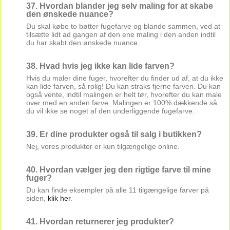
37. Hvordan blander jeg selv maling for at skabe
den ønskede nuance?
Du skal købe to bøtter fugefarve og blande sammen, ved at
tilsætte lidt ad gangen af den ene maling i den anden indtil
du har skabt den ønskede nuance.
38. Hvad hvis jeg ikke kan lide farven?
Hvis du maler dine fuger, hvorefter du finder ud af, at du ikke
kan lide farven, så rolig! Du kan straks fjerne farven. Du kan
også vente, indtil malingen er helt tør, hvorefter du kan male
over med en anden farve. Malingen er 100% dækkende så
du vil ikke se noget af den underliggende fugefarve.
39. Er dine produkter også til salg i butikken?
Nej, vores produkter er kun tilgængelige online.
40. Hvordan vælger jeg den rigtige farve til mine
fuger?
Du kan finde eksempler på alle 11 tilgængelige farver på
siden,
klik her
.
41. Hvordan returnerer jeg produkter?