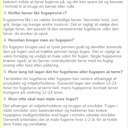
bekvem måde at farve fugerne på, og det kan spare tid og besvær
i forhold til at bruge en børste eller rulle.
Hvilke farver fås fugepenne i?
Fugepenne fås i en række forskellige farver, herunder hvid, sort,
grå, beige og mange andre nuancer. Det er vigtigt at vælge den
rigtige farve, der passer til den eksisterende fugefarve, eller den
farve, du ønsker at opnå.
Hvordan bruger man en fugepen?
En fugepen bruges ved at ryste pennen godt og derefter anvende
den på fugen ved at trække pennen langs fugen. Det er vigtigt at
være forsigtig og undgå at male uden for fugen. Nogle fugepenne
kræver også, at du fjerner overskydende farve med en fugtig
svamp eller klud efter påføring.
Hvor lang tid tager det for fugefarve eller fugepen at tørre?
Tørretiden for fugefarve eller fugepen kan variere afhængigt af
produktet og miljøforholdene. Generelt tager det mellem 12-24
timer for fugefarve at tørre helt, mens fugepenne normalt tørrer
hurtigere på omkring 12-24 timer.
Hvor ofte skal man male sine fuger?
Det afhænger af miljøforholdene og brugen af området. Fuger i
våde områder som badeværelser og køkkener kan kræve
hyppigere vedligeholdelse end fuger i mindre udsatte områder.
Generelt anbefales det at male fugerne hver 1-2 år for at holde
dem friske og vandtætte.