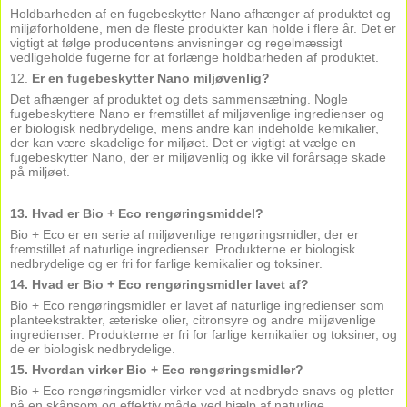
Holdbarheden af en fugebeskytter Nano afhænger af produktet og
miljøforholdene, men de fleste produkter kan holde i flere år. Det er
vigtigt at følge producentens anvisninger og regelmæssigt
vedligeholde fugerne for at forlænge holdbarheden af produktet.
12.
Er en fugebeskytter Nano miljøvenlig?
Det afhænger af produktet og dets sammensætning. Nogle
fugebeskyttere Nano er fremstillet af miljøvenlige ingredienser og
er biologisk nedbrydelige, mens andre kan indeholde kemikalier,
der kan være skadelige for miljøet. Det er vigtigt at vælge en
fugebeskytter Nano, der er miljøvenlig og ikke vil forårsage skade
på miljøet.
13. Hvad er Bio + Eco rengøringsmiddel?
Bio + Eco er en serie af miljøvenlige rengøringsmidler, der er
fremstillet af naturlige ingredienser. Produkterne er biologisk
nedbrydelige og er fri for farlige kemikalier og toksiner.
14. Hvad er Bio + Eco rengøringsmidler lavet af?
Bio + Eco rengøringsmidler er lavet af naturlige ingredienser som
planteekstrakter, æteriske olier, citronsyre og andre miljøvenlige
ingredienser. Produkterne er fri for farlige kemikalier og toksiner, og
de er biologisk nedbrydelige.
15. Hvordan virker Bio + Eco rengøringsmidler?
Bio + Eco rengøringsmidler virker ved at nedbryde snavs og pletter
på en skånsom og effektiv måde ved hjælp af naturlige