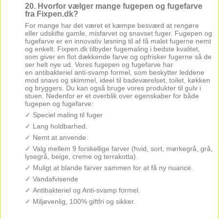
20. Hvorfor vælger mange fugepen og fugefarve
fra Fixpen.dk?
For mange har det været et kæmpe besværd at rengøre
eller udskifte gamle, misfarvet og snavset fuger. Fugepen og
fugefarve er en innovativ løsning til af få malet fugerne nemt
og enkelt. Fixpen.dk tilbyder fugemaling i bedste kvalitet,
som giver en flot dækkende farve og opfrisker fugerne så de
ser helt nye ud. Vores fugepen og fugefarve har
en antibakteriel anti-svamp formel, som beskytter leddene
mod snavs og skimmel, ideel til badeværelset, toilet, køkken
og bryggers. Du kan også bruge vores produkter til gulv i
stuen. Nedenfor er et overblik over egenskaber for både
fugepen og fugefarve:
✓ Speciel maling til fuger
✓ Lang holdbarhed.
✓ Nemt at anvende.
✓ Valg mellem 9 forskellige farver (hvid, sort, mørkegrå, grå,
lysegrå, beige, creme og terrakotta).
✓ Muligt at blande farver sammen for at få ny nuance.
✓ Vandafvisende
✓ Antibakteriel og Anti-svamp formel.
✓ Miljøvenlig, 100% giftfri og sikker.