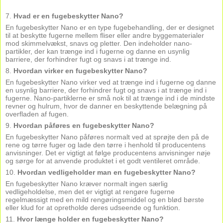
7.
Hvad er en fugebeskytter Nano?
En fugebeskytter Nano er en type fugebehandling, der er designet
til at beskytte fugerne mellem fliser eller andre byggematerialer
mod skimmelvækst, snavs og pletter. Den indeholder nano-
partikler, der kan trænge ind i fugerne og danne en usynlig
barriere, der forhindrer fugt og snavs i at trænge ind.
8.
Hvordan virker en fugebeskytter Nano?
En fugebeskytter Nano virker ved at trænge ind i fugerne og danne
en usynlig barriere, der forhindrer fugt og snavs i at trænge ind i
fugerne. Nano-partiklerne er små nok til at trænge ind i de mindste
revner og hulrum, hvor de danner en beskyttende belægning på
overfladen af fugen.
9.
Hvordan påføres en fugebeskytter Nano?
En fugebeskytter Nano påføres normalt ved at sprøjte den på de
rene og tørre fuger og lade den tørre i henhold til producentens
anvisninger. Det er vigtigt at følge producentens anvisninger nøje
og sørge for at anvende produktet i et godt ventileret område.
10.
Hvordan vedligeholder man en fugebeskytter Nano?
En fugebeskytter Nano kræver normalt ingen særlig
vedligeholdelse, men det er vigtigt at rengøre fugerne
regelmæssigt med en mild rengøringsmiddel og en blød børste
eller klud for at opretholde deres udseende og funktion.
11.
Hvor længe holder en fugebeskytter Nano?