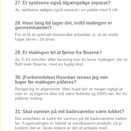
27. Er spidsene også tilgængelige separat?
Ja, spidsene sælges også separat i en pakke med 5 stk.
28. Hvor lang tid tager det, indtil malingen er
gennemhærdet?
For at få et optimalt slutresultat anbefaler vi, at de malte
fuger tørrer i 24 timer.
29. Er malingen let at fjerne fra fliserne?
Ja, 5-10 minutter efter farvning kan du tørre malingen, der er
flydt over fliserne, med en fugtig klud.
30. (Forberedelse) Hvordan renser jeg min
fuger før malingen påføres?
Rengøring er afgørende. Men hvad der er meget vigtigt at
vide er, at fugerne ikke må være fedtede og 100% tør, før du
påfører maling.
31. Skal varmen på mit badeværelse være lukket?
Det anbefales at lukke for varmen på dit badeværelse natten
før. Fugemalingen er faktisk et vandbaseret produkt, så jo
koldere det er, desto lettere er det at arbejde med.