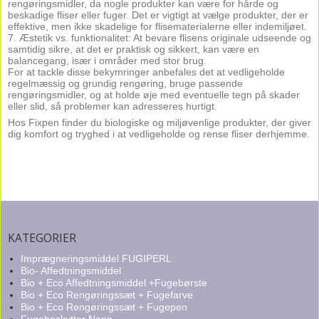
rengøringsmidler, da nogle produkter kan være for hårde og
beskadige fliser eller fuger. Det er vigtigt at vælge produkter, der er
effektive, men ikke skadelige for flisematerialerne eller indemiljøet.
7. Æstetik vs. funktionalitet: At bevare flisens originale udseende og
samtidig sikre, at det er praktisk og sikkert, kan være en
balancegang, især i områder med stor brug.
For at tackle disse bekymringer anbefales det at vedligeholde
regelmæssig og grundig rengøring, bruge passende
rengøringsmidler, og at holde øje med eventuelle tegn på skader
eller slid, så problemer kan adresseres hurtigt.
Hos Fixpen finder du biologiske og miljøvenlige produkter, der giver
dig komfort og tryghed i at vedligeholde og rense fliser derhjemme.
KATEGORIER
Imprægneringsmiddel FUGIPERL
Bio- Affedtningsmiddel
Bio + Eco Affedtningsmiddel +Fugebørste
Bio + Eco Rengøringssæt + Fugefarve
Bio + Eco Rengøringssæt + Fugepen