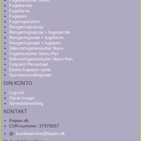
Fugebeskytter Nano
Fugebørste
Fugefarve
Fugepen
Fugereparation
Rengøringsspray
Rengøringsspray + fugebørste
Rengøringssæt + fugefarve
Rengøringssæt + fugepen
Silikonefugebeskytter Nano
Fugebeskytter Nano Pen
Silikonefugebeskytter Nano Pen
Tulipaint Penselsæt
Ekstra fugepen spids
Nanobehandlingssæt
DIN KONTO
Log ind
Opret bruger
Nyhedstilmelding
KONTAKT
Fixpen.dk
CVR-nummer: 37970557
@
:
kundeservice@fixpen.dk